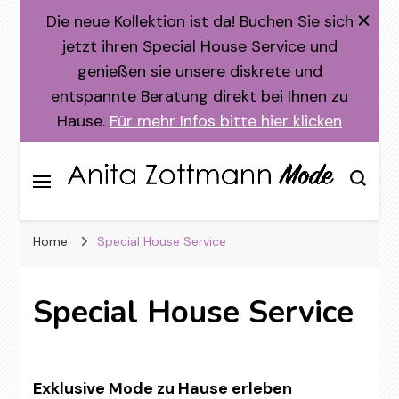
Die neue Kollektion ist da! Buchen Sie sich
jetzt ihren Special House Service und
genießen sie unsere diskrete und
entspannte Beratung direkt bei Ihnen zu
Hause.
Für mehr Infos bitte hier klicken
– Elegante Mode für die Frau von Welt –
Anita Zottmann Mode
Home
Special House Service
München
Special House Service
Exklusive Mode zu Hause erleben